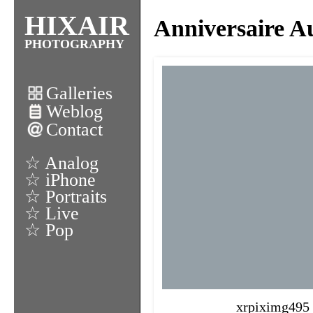
HIXAIR
Anniversaire 
PHOTOGRAPHY
Galleries
Weblog
Contact
☆ Analog
☆ iPhone
☆ Portraits
☆ Live
☆ Pop
xrpiximg495