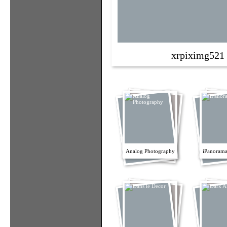
xrpiximg521
Analog Photography
iPanorama