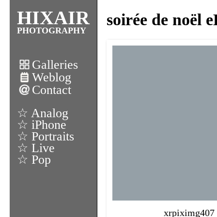
HIXAIR
soirée de noël 
PHOTOGRAPHY
Galleries
Weblog
Contact
☆ Analog
☆ iPhone
☆ Portraits
☆ Live
☆ Pop
xrpiximg407