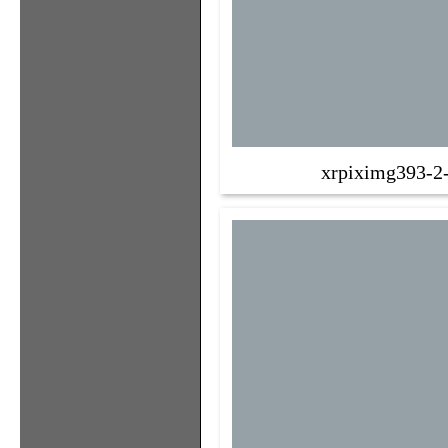
xrpiximg393-2