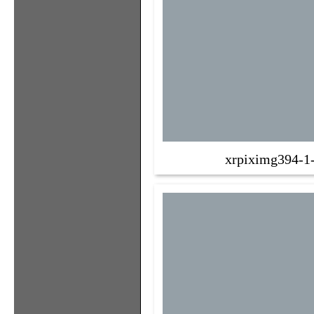
xrpiximg394-1