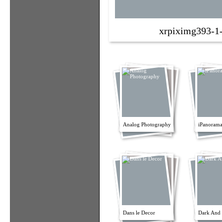
xrpiximg393-1
Analog Photography
iPanorama
Dans le Decor
Dark And 