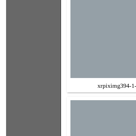
xrpiximg394-1