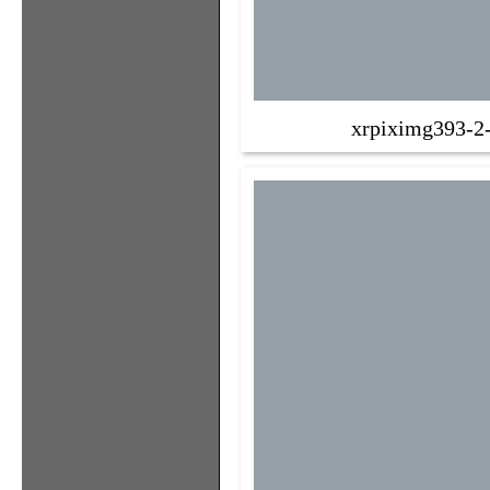
xrpiximg393-2