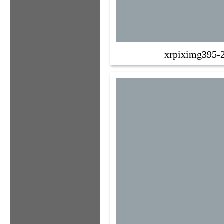
xrpiximg395-