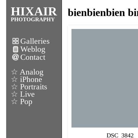
HIXAIR
bienbienbien bi
PHOTOGRAPHY
Galleries
Weblog
Contact
☆ Analog
☆ iPhone
☆ Portraits
☆ Live
☆ Pop
DSC_3842