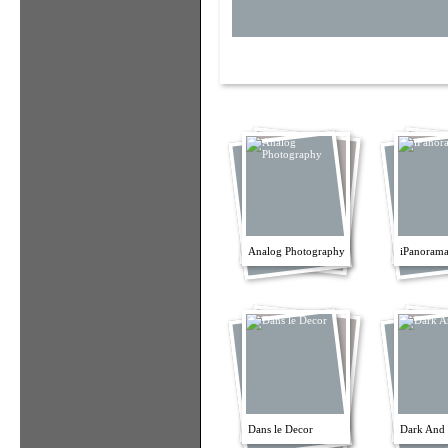
Analog Photography
iPanorama
Dans le Decor
Dark And 