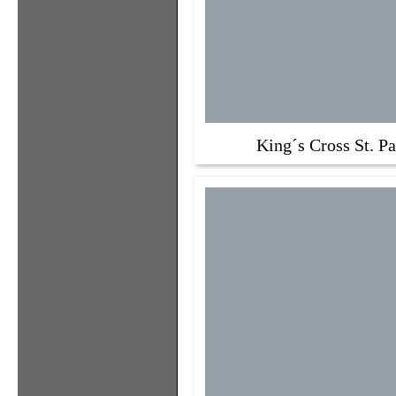
King´s Cross St. P